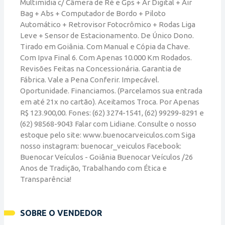
Multimídia c/ Câmera de Ré e Gps + Ar Digital + Air
Bag + Abs + Computador de Bordo + Piloto
Automático + Retrovisor Fotocrômico + Rodas Liga
Leve + Sensor de Estacionamento. De Único Dono.
Tirado em Goiânia. Com Manual e Cópia da Chave.
Com Ipva Final 6. Com Apenas 10.000 Km Rodados.
Revisões Feitas na Concessionária. Garantia de
Fábrica. Vale a Pena Conferir. Impecável.
Oportunidade. Financiamos. (Parcelamos sua entrada
em até 21x no cartão). Aceitamos Troca. Por Apenas
R$ 123.900,00. Fones: (62) 3274-1541, (62) 99299-8291 e
(62) 98568-9043 Falar com Lidiane. Consulte o nosso
estoque pelo site: www.buenocarveiculos.com Siga
nosso instagram: buenocar_veiculos Facebook:
Buenocar Veículos - Goiânia Buenocar Veículos /26
Anos de Tradição, Trabalhando com Ética e
Transparência!
SOBRE O VENDEDOR