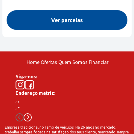
Ver parcelas
Home
Ofertas
Quem Somos
Financiar
Siga-nos:
Endereço matriz:
,
,
,
-
Empresa tradicional no ramo de veículos. Há 26 anos no mercado,
trabalha sempre focada na satisfação dos seus cliente, mantendo sempre