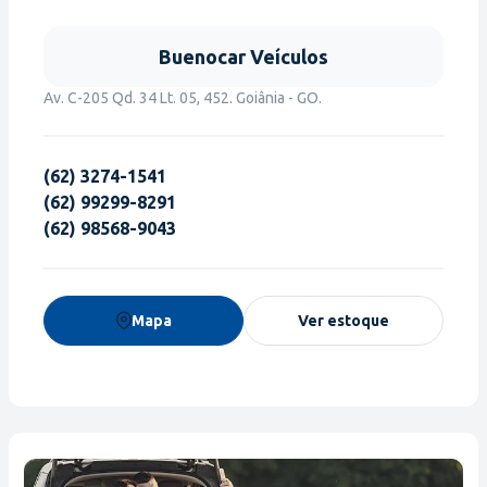
Buenocar Veículos
Av. C-205 Qd. 34 Lt. 05, 452. Goiânia - GO.
(62) 3274-1541
(62) 99299-8291
(62) 98568-9043
Mapa
Ver estoque