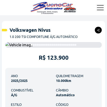
Home
Volkswagen Nivus
Compar
1.0 200 TSI COMFORTLINE Á/G AUTOMÁTICO
Ofertas
Financiar
R$ 123.900
Quem Somos
ANO
QUILOMETRAGEM
2025/2025
10.000km
buenocarveiculosmultimarcas
COMBUSTÍVEL
CÂMBIO
Á/G
Automático
buenocar_veiculos
ESTILO
CÓDIGO