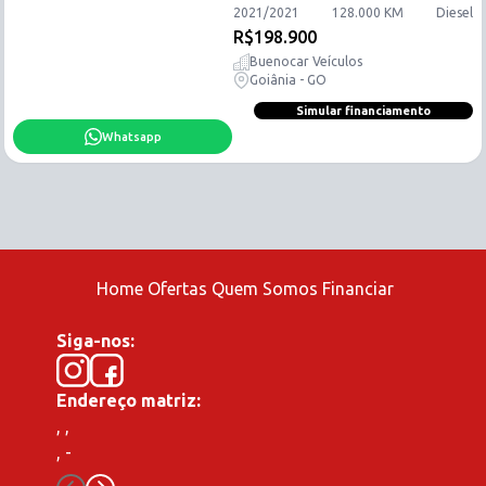
2021
/
2021
128.000
KM
Diesel
R$
198.900
Buenocar Veículos
Goiânia - GO
Simular financiamento
Whatsapp
Home
Ofertas
Quem Somos
Financiar
Siga-nos:
Endereço matriz:
,
,
,
-