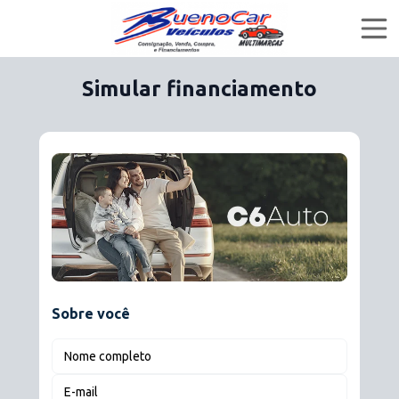
Simular financiamento
Home
Ofertas
Financiar
Quem Somos
Sobre você
buenocarveiculosmultimarcas
Nome completo
buenocar_veiculos
E-mail