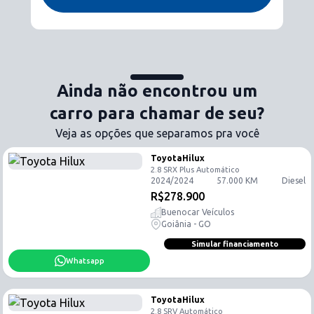
Ainda não encontrou um
carro para chamar de seu?
Veja as opções que separamos pra você
Toyota
Hilux
2.8 SRX Plus
Automático
2024
/
2024
57.000
KM
Diesel
R$
278.900
Buenocar Veículos
Goiânia - GO
Simular financiamento
Whatsapp
Toyota
Hilux
2.8 SRV
Automático