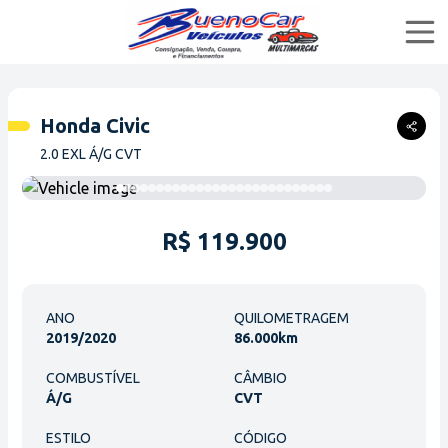
Home
Honda Civic
Compar
2.0 EXL Á/G CVT
Ofertas
Financiar
R$ 119.900
Quem Somos
ANO
QUILOMETRAGEM
2019/2020
86.000km
buenocarveiculosmultimarcas
COMBUSTÍVEL
CÂMBIO
Á/G
CVT
buenocar_veiculos
ESTILO
CÓDIGO