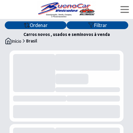
Ordenar
Filtrar
Home
Carros novos , usados e seminovos à venda
Brasil
Início
Ofertas
Financiar
Quem Somos
buenocarveiculosmultimarcas
buenocar_veiculos