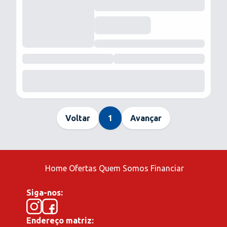
Voltar
1
Avançar
Home
Ofertas
Quem Somos
Financiar
Siga-nos:
Endereço matriz: