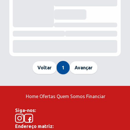
Voltar
1
Avançar
Home
Ofertas
Quem Somos
Financiar
Siga-nos:
Endereço matriz: