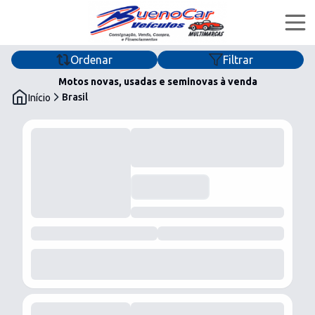
Ordenar
Filtrar
Home
Motos novas, usadas e seminovas à venda
Brasil
Início
Ofertas
Financiar
Quem Somos
buenocarveiculosmultimarcas
buenocar_veiculos