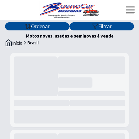
Ordenar
Filtrar
Home
Motos novas, usadas e seminovas à venda
Brasil
Início
Ofertas
Financiar
Quem Somos
buenocarveiculosmultimarcas
buenocar_veiculos