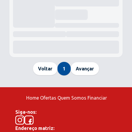
Voltar
1
Avançar
Home
Ofertas
Quem Somos
Financiar
Siga-nos:
Endereço matriz: