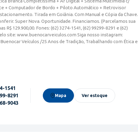
ca Branca Completíssima + Ar Digital + Sistema Multimídia c/
te + Computador de Bordo + Piloto Automático + Retrovisor
 Estacionamento. Tirada em Goiânia. Com Manual e Cópia da Chave.
onferir. Super Nova. Oportunidade. Financiamos. (Parcelamos sua
 R$ 129.900,00. Fones: (62) 3274-1541, (62) 99299-8291 e (62)
pelo site: www.buenocarveiculos.com Siga nosso instagram:
 Buenocar Veículos /25 Anos de Tradição, Trabalhando com Ética e
74-1541
299-8291
Mapa
Ver estoque
568-9043