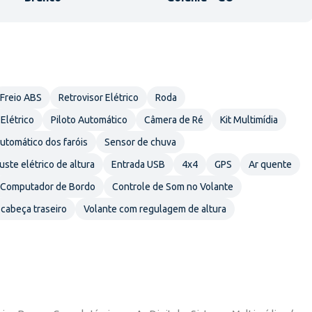
Freio ABS
Retrovisor Elétrico
Roda
 Elétrico
Piloto Automático
Câmera de Ré
Kit Multimídia
tomático dos faróis
Sensor de chuva
uste elétrico de altura
Entrada USB
4x4
GPS
Ar quente
Computador de Bordo
Controle de Som no Volante
cabeça traseiro
Volante com regulagem de altura