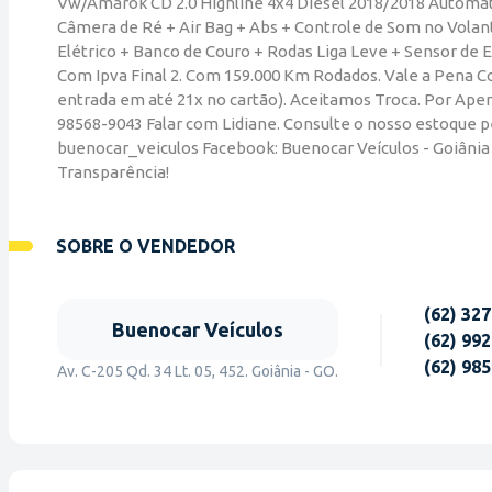
Vw/Amarok CD 2.0 Highline 4x4 Diesel 2018/2018 Automáti
Câmera de Ré + Air Bag + Abs + Controle de Som no Volan
Elétrico + Banco de Couro + Rodas Liga Leve + Sensor de
Com Ipva Final 2. Com 159.000 Km Rodados. Vale a Pena C
entrada em até 21x no cartão). Aceitamos Troca. Por Apenas
98568-9043 Falar com Lidiane. Consulte o nosso estoque 
buenocar_veiculos Facebook: Buenocar Veículos - Goiânia
Transparência!
SOBRE O VENDEDOR
(62) 32
Buenocar Veículos
(62) 99
(62) 98
Av. C-205 Qd. 34 Lt. 05, 452. Goiânia - GO.